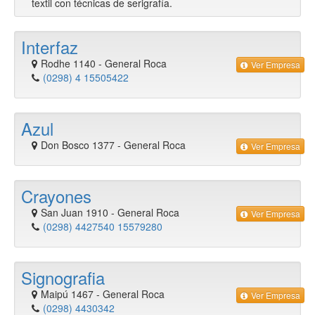
textil con técnicas de serigrafía.
Interfaz
Rodhe 1140
-
General Roca
Ver Empresa
(0298) 4 15505422
Azul
Don Bosco 1377
-
General Roca
Ver Empresa
Crayones
San Juan 1910
-
General Roca
Ver Empresa
(0298) 4427540 15579280
Signografia
Maipú 1467
-
General Roca
Ver Empresa
(0298) 4430342