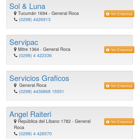
Sol & Luna
Tucumán 1694
-
General Roca
Ver Empresa
(0298) 4426913
Servipac
Mitre 1364
-
General Roca
Ver Empresa
(0298) 4 422336
Servicios Graficos
General Roca
Ver Empresa
(0298) 4436868 15551
Angel Raiteri
República del Líbano 1782
-
General
Ver Empresa
Roca
(0298) 4 426570