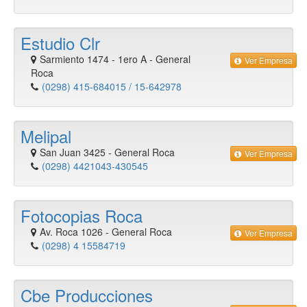
Estudio Clr
Sarmiento 1474 - 1ero A
-
General
Ver Empresa
Roca
(0298) 415-684015 / 15-642978
Melipal
San Juan 3425
-
General Roca
Ver Empresa
(0298) 4421043-430545
Fotocopias Roca
Av. Roca 1026
-
General Roca
Ver Empresa
(0298) 4 15584719
Cbe Producciones