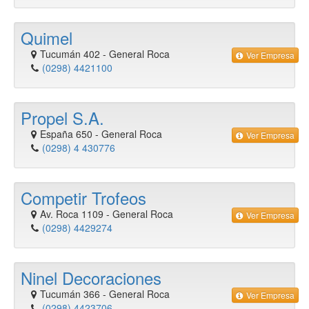
Quimel
Tucumán 402
-
General Roca
Ver Empresa
(0298) 4421100
Propel S.A.
España 650
-
General Roca
Ver Empresa
(0298) 4 430776
Competir Trofeos
Av. Roca 1109
-
General Roca
Ver Empresa
(0298) 4429274
Ninel Decoraciones
Tucumán 366
-
General Roca
Ver Empresa
(0298) 4423706