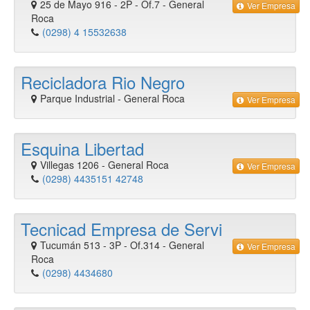
25 de Mayo 916 - 2P - Of.7
-
General
Ver Empresa
Roca
(0298) 4 15532638
Recicladora Rio Negro
Parque Industrial
-
General Roca
Ver Empresa
Esquina Libertad
Villegas 1206
-
General Roca
Ver Empresa
(0298) 4435151 42748
Tecnicad Empresa de Servi
Tucumán 513 - 3P - Of.314
-
General
Ver Empresa
Roca
(0298) 4434680