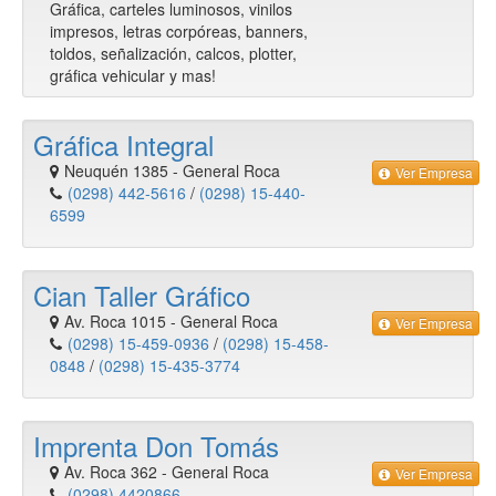
Gráfica, carteles luminosos, vinilos
impresos, letras corpóreas, banners,
toldos, señalización, calcos, plotter,
gráfica vehicular y mas!
Gráfica Integral
Neuquén 1385
-
General Roca
Ver Empresa
(0298) 442-5616
/
(0298) 15-440-
6599
Cian Taller Gráfico
Av. Roca 1015
-
General Roca
Ver Empresa
(0298) 15-459-0936
/
(0298) 15-458-
0848
/
(0298) 15-435-3774
Imprenta Don Tomás
Av. Roca 362
-
General Roca
Ver Empresa
(0298) 4420866